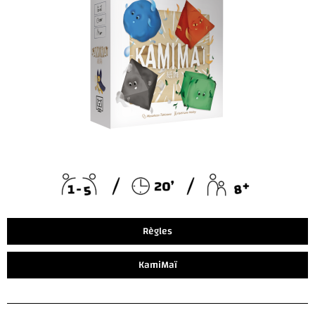
Règles
KamiMaï