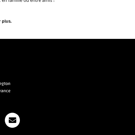
x en famille ou entre amis !
r plus.
ngton
rance