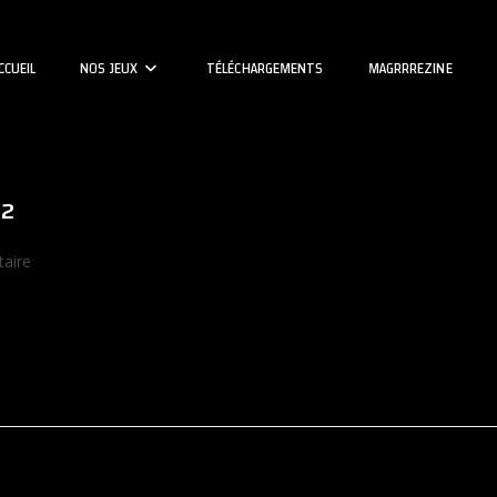
CCUEIL
NOS JEUX
TÉLÉCHARGEMENTS
MAGRRREZINE
°2
s
aire
t en compagnie d'Es-tu Game?