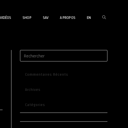
TOGGLE
VIDÉOS
SHOP
SAV
A PROPOS
EN
WEBSITE
Commentaires Récents
SEARCH
Archives
Catégories
Aucune catégorie