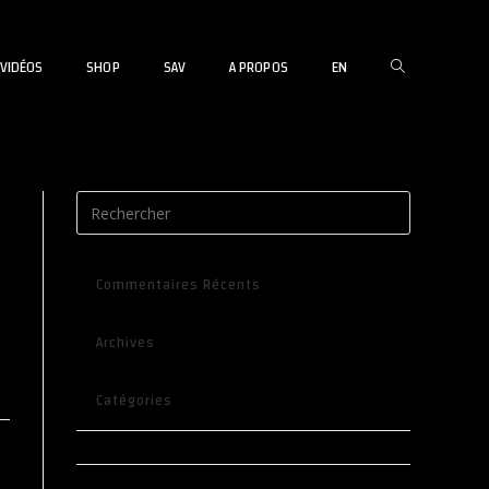
TOGGLE
VIDÉOS
SHOP
SAV
A PROPOS
EN
WEBSITE
Commentaires Récents
SEARCH
Archives
Catégories
Aucune catégorie